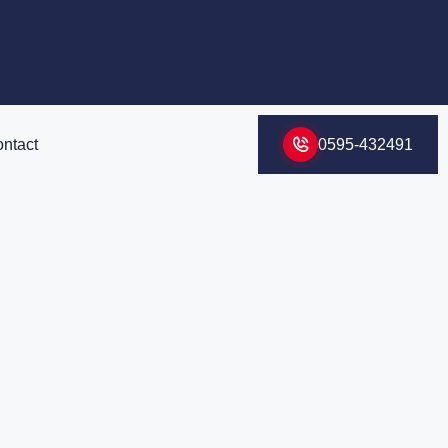
ntact
0595-432491