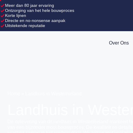
Meer dan 80 jaar ervaring
Ontzorging van het hele bouwproces
Korte lijnen
Directe en no-nonsense aanpak
Uitstekende reputatie
Over Ons
Home
»
Landhuis in Westernieland
Landhuis in Weste
De oplevering van dit landhuis in Westernieland markeert h
van een bijzonder mooi bouwproces. De kwaliteit en detail
prachtig samen in het eindresultaat. We kijken met veel plez