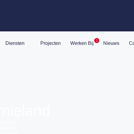
2
Diensten
Projecten
Werken Bij
Nieuws
Co
rnieland
et einde
s komen
ier terug