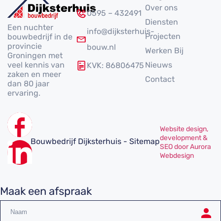
Over ons
0595 – 432491
Diensten
Een nuchter
info@dijksterhuis-
Projecten
bouwbedrijf in de
provincie
bouw.nl
Werken Bij
Groningen met
veel kennis van
Nieuws
KVK: 86806475
zaken en meer
Contact
dan 80 jaar
ervaring.
Website design,
development &
Bouwbedrijf Dijksterhuis - Sitemap
SEO door Aurora
Webdesign
Maak een afspraak