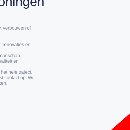
oningen
, verbouwen of
, renovaties en
kmanschap.
aliteit en
et hele traject.
st contact op. Wij
ken.