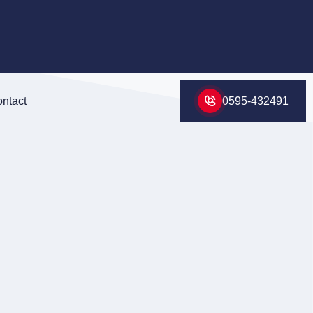
ntact
0595-432491