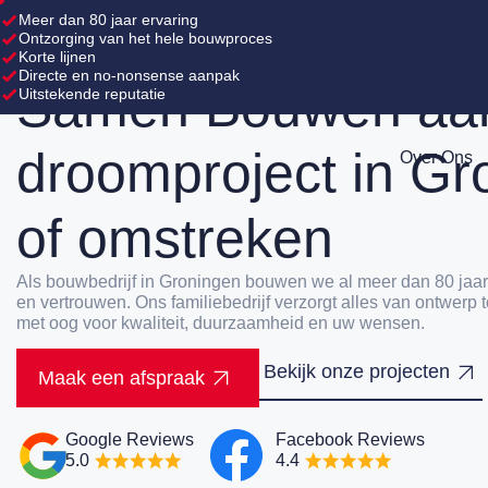
Meer dan 80 jaar ervaring
Ontzorging van het hele bouwproces
Korte lijnen
Bouwbedrijf Groningen
Directe en no-nonsense aanpak
Samen Bouwen aa
Uitstekende reputatie
droomproject in Gr
Over Ons
of omstreken
Als bouwbedrijf in Groningen bouwen we al meer dan 80 ja
en vertrouwen. Ons familiebedrijf verzorgt alles van ontwerp to
met oog voor kwaliteit, duurzaamheid en uw wensen.
Bekijk onze projecten
Maak een afspraak
Google Reviews
Facebook Reviews
5.0
4.4