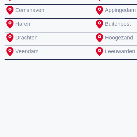
Eemshaven
Appingedam
Haren
Buitenpost
Drachten
Hoogezand
Veendam
Leeuwarden