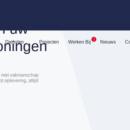
n uw
2
oningen
Diensten
Projecten
Werken Bij
Nieuws
Co
ar met vakmanschap
t oplevering, altijd